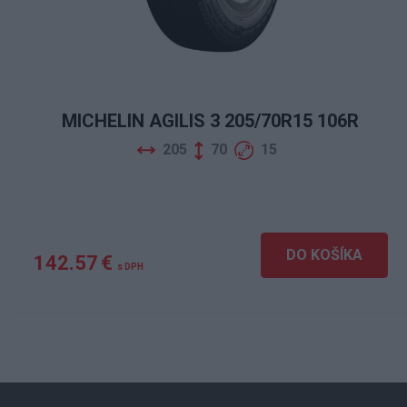
MICHELIN AGILIS 3 205/70R15 106R
205
70
15
DO KOŠÍKA
142.57 €
s DPH