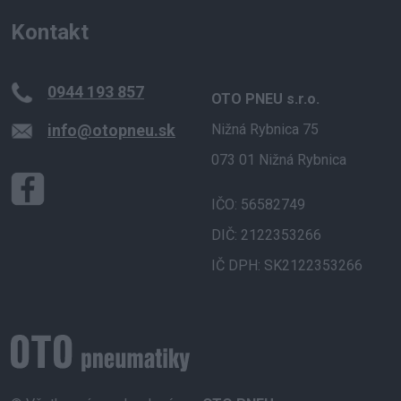
Kontakt
0944 193 857
OTO PNEU s.r.o.
info@otopneu.sk
Nižná Rybnica 75
073 01 Nižná Rybnica
IČO: 56582749
DIČ: 2122353266
IČ DPH: SK2122353266