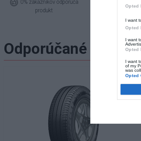
0% zákazníkov odporúča
1
Opted 
produkt
I want t
Opted 
I want 
Odporúčané produk
Advertis
Opted 
I want t
of my P
was col
Opted 