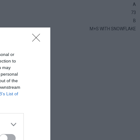
A
73
B
M+S WITH SNOWFLAKE
sonal or
ection to
ou may
 personal
out of the
 downstream
B’s List of