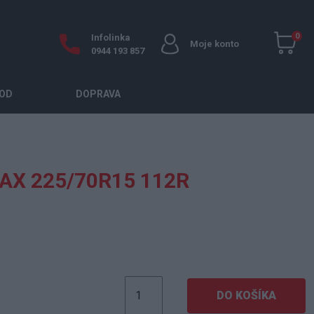
0
Infolinka
Moje konto
0944 193 857
OD
DOPRAVA
AX 225/70R15 112R
DO KOŠÍKA