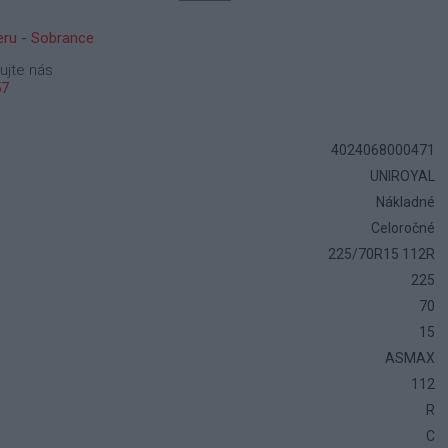
ru - Sobrance
ujte nás
57
4024068000471
UNIROYAL
Nákladné
Celoročné
225/70R15 112R
225
70
15
ASMAX
112
R
C