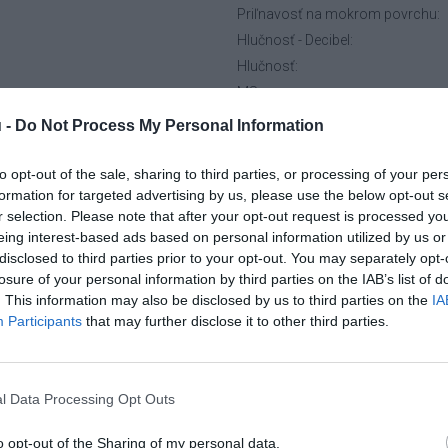
Priľnavosť na mokrom povrchu:
Hlučnosť - Decibel:
Hlučnosť:
MS:
 -
Do Not Process My Personal Information
to opt-out of the sale, sharing to third parties, or processing of your per
formation for targeted advertising by us, please use the below opt-out s
Napíšte vlastné
r selection. Please note that after your opt-out request is processed y
hodnotenie
eing interest-based ads based on personal information utilized by us or
disclosed to third parties prior to your opt-out. You may separately opt-
losure of your personal information by third parties on the IAB’s list of
. This information may also be disclosed by us to third parties on the
IA
Participants
that may further disclose it to other third parties.
l Data Processing Opt Outs
o opt-out of the Sharing of my personal data.