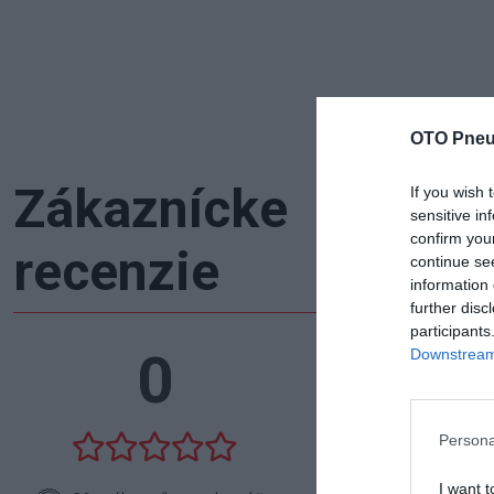
OTO Pneu
Zákaznícke
If you wish 
sensitive in
confirm you
recenzie
continue se
information 
further disc
participants
0
Downstream 
5
4
3
Persona
2
I want t