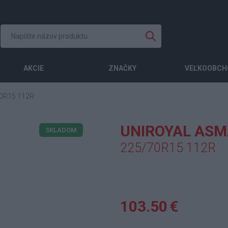
AKCIE
ZNAČKY
VEĽKOOBCH
0R15 112R
UNIROYAL ASM
SKLADOM
225/70R15 112R
103.50 €