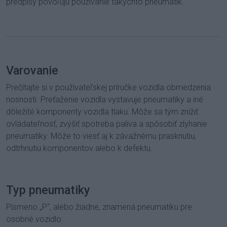
predpisy povoľujú používanie takýchto pneumatík.
Varovanie
Prečítajte si v používateľskej príručke vozidla obmedzenia
nosnosti. Preťaženie vozidla vystavuje pneumatiky a iné
dôležité komponenty vozidla tlaku. Môže sa tým znížiť
ovládateľnosť, zvýšiť spotreba paliva a spôsobiť zlyhanie
pneumatiky. Môže to viesť aj k závažnému prasknutiu,
odtrhnutiu komponentov alebo k defektu.
Typ pneumatiky
Písmeno „P“, alebo žiadne, znamená pneumatiku pre
osobné vozidlo.