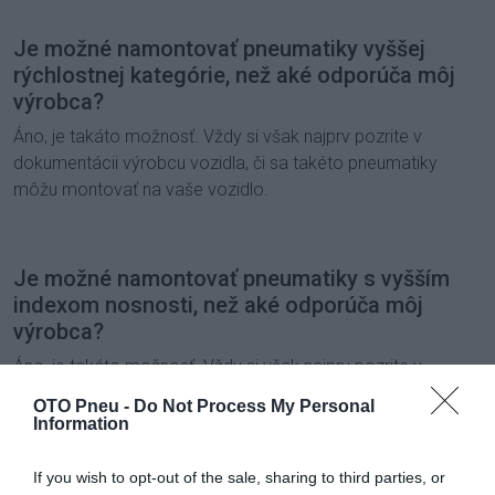
Je možné namontovať pneumatiky vyššej
rýchlostnej kategórie, než aké odporúča môj
výrobca?
Áno, je takáto možnosť. Vždy si však najprv pozrite v
dokumentácii výrobcu vozidla, či sa takéto pneumatiky
môžu montovať na vaše vozidlo.
Je možné namontovať pneumatiky s vyšším
indexom nosnosti, než aké odporúča môj
výrobca?
Áno, je takáto možnosť. Vždy si však najprv pozrite v
dokumentácii výrobcu vozidla, či sa takéto pneumatiky
OTO Pneu -
Do Not Process My Personal
môžu montovať na vaše vozidlo.
Information
If you wish to opt-out of the sale, sharing to third parties, or