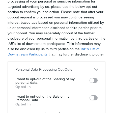
processing of your personal or sensitive information for
Je možné namontovať pneumatiky vyššej
targeted advertising by us, please use the below opt-out
rýchlostnej kategórie a s vyšším indexom
section to confirm your selection. Please note that after your
nosnosti, než aké odporúča môj výrobca?
opt-out request is processed you may continue seeing
interest-based ads based on personal information utilized by
Áno, je takáto možnosť. Vždy si však najprv pozrite v
us or personal information disclosed to third parties prior to
dokumentácii výrobcu vozidla, či sa takéto pneumatiky
your opt-out. You may separately opt-out of the further
môžu montovať na vaše vozidlo.
disclosure of your personal information by third parties on the
IAB’s list of downstream participants. This information may
also be disclosed by us to third parties on the
IAB’s List of
Downstream Participants
that may further disclose it to other
Je možné namontovať pneumatiky nižšej
third parties.
rýchlostnej kategórie, než aké odporúča môj
výrobca?
Personal Data Processing Opt Outs
Áno, je takáto možnosť. Môžete používať celoročné alebo
I want to opt-out of the Sharing of my
zimné (M+S) pneumatiky nižšej rýchlostnej kategórie počas
personal data.
Opted In
zimy, ak: a) v zornom poli vodiča je nálepka ukazujúca
maximálnu povolenú rýchlosť a b) nebudete s vozidlom
I want to opt-out of the Sale of my
jazdiť rýchlejšie, než je maximálna povolená rýchlosť. Vždy si
Personal Data.
Opted In
však najprv pozrite v dokumentácii výrobcu vozidla, či sa
takéto pneumatiky môžu montovať na vaše vozidlo, a či