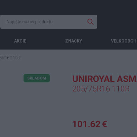
AKCIE
ZNAČKY
VEĽKOOBCH
5R16 110R
UNIROYAL ASM
SKLADOM
205/75R16 110R
101.62 €