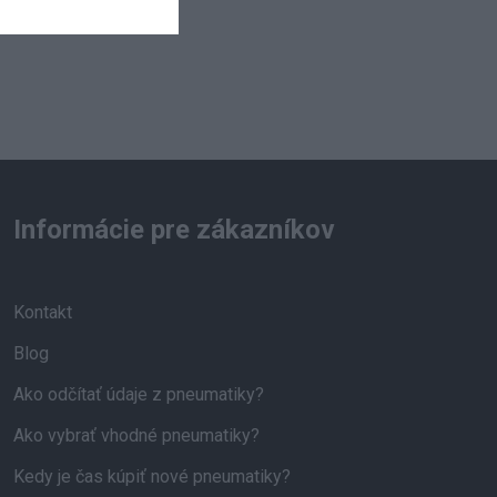
Informácie pre zákazníkov
Kontakt
Blog
Ako odčítať údaje z pneumatiky?
Ako vybrať vhodné pneumatiky?
Kedy je čas kúpiť nové pneumatiky?