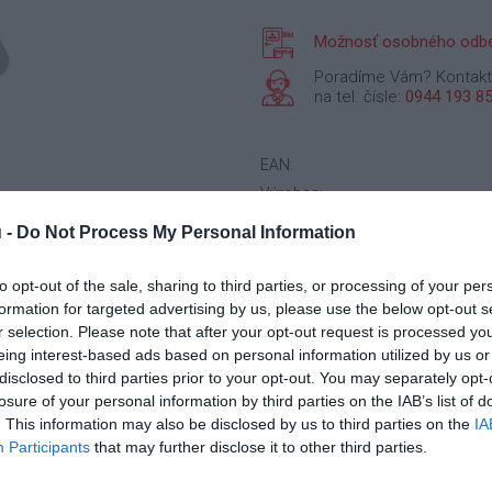
Možnosť osobného odbe
Poradíme Vám? Kontakt
na tel. čísle:
0944 193 8
EAN:
Výrobca:
Typ:
 -
Do Not Process My Personal Information
Sezona:
Rozmer:
to opt-out of the sale, sharing to third parties, or processing of your per
Šírka:
formation for targeted advertising by us, please use the below opt-out s
r selection. Please note that after your opt-out request is processed y
Výška:
eing interest-based ads based on personal information utilized by us or
Priemer:
disclosed to third parties prior to your opt-out. You may separately opt-
Dezen:
losure of your personal information by third parties on the IAB’s list of
Index nosnosti:
. This information may also be disclosed by us to third parties on the
IA
Participants
that may further disclose it to other third parties.
Index rýchlosti:
Váha: