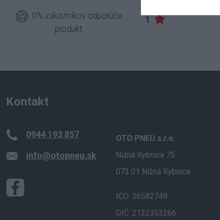
2
0% zákazníkov odporúča
1
produkt
Kontakt
0944 193 857
OTO PNEU s.r.o.
info@otopneu.sk
Nižná Rybnica 75
073 01 Nižná Rybnica
IČO: 56582749
DIČ: 2122353266