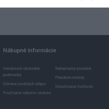
Nákupné informácie
Všeobecné obchodné
Reklamačný poriadok
podmienky
Platobné metódy
Ochrana osobných údajov
Doručovacie možnosti
Používanie súborov cookies