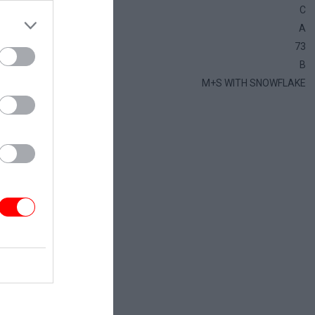
C
A
73
B
M+S WITH SNOWFLAKE