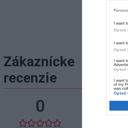
Persona
I want t
Opted 
I want t
Opted 
Zákaznícke
I want 
Advertis
Opted 
recenzie
I want t
of my P
was col
Opted 
0
5
4
3