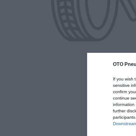
OTO Pneu
If you wish 
sensitive in
confirm you
continue se
information 
further disc
participants
Downstream 