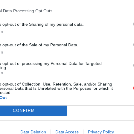
Valivý odpor:
l Data Processing Opt Outs
Priľnavosť na mokrom povrchu:
Hlučnosť - Decibel:
o opt-out of the Sharing of my personal data.
Hlučnosť:
In
MS:
o opt-out of the Sale of my Personal Data.
In
to opt-out of processing my Personal Data for Targeted
ing.
Napíšte vlastné
In
hodnotenie
o opt-out of Collection, Use, Retention, Sale, and/or Sharing
ersonal Data that Is Unrelated with the Purposes for which it
lected.
Out
CONFIRM
Data Deletion
Data Access
Privacy Policy