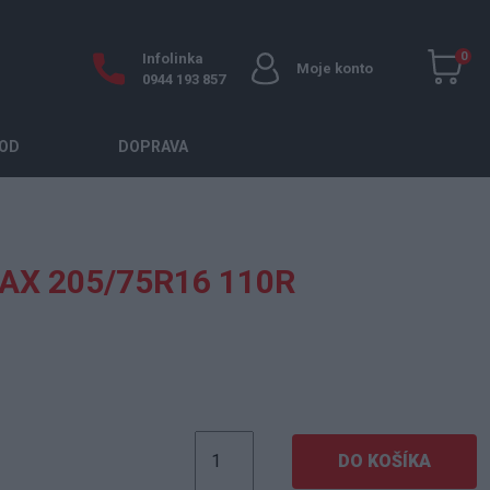
0
Infolinka
Moje konto
0944 193 857
OD
DOPRAVA
AX 205/75R16 110R
DO KOŠÍKA