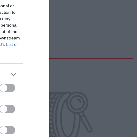
sonal or
ection to
ou may
 personal
out of the
 downstream
B’s List of