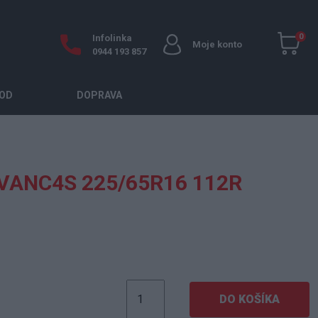
0
Infolinka
Moje konto
0944 193 857
OD
DOPRAVA
VANC4S 225/65R16 112R
DO KOŠÍKA