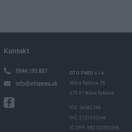
Kontakt
0944 193 857
OTO PNEU s.r.o.
info@otopneu.sk
Nižná Rybnica 75
073 01 Nižná Rybnica
IČO: 56582749
DIČ: 2122353266
IČ DPH: SK2122353266