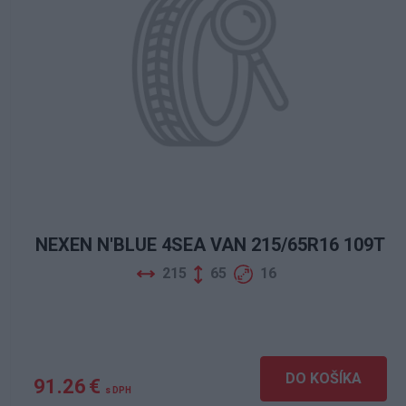
NEXEN N'BLUE 4SEA VAN 215/65R16 109T
215
65
16
DO KOŠÍKA
91.26 €
s DPH