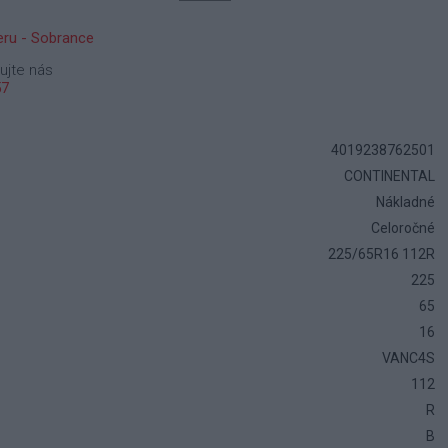
ru - Sobrance
ujte nás
57
4019238762501
CONTINENTAL
Nákladné
Celoročné
225/65R16 112R
225
65
16
VANC4S
112
R
B