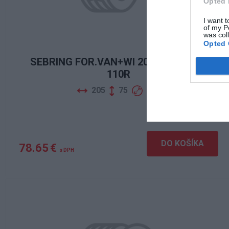
Opted 
I want t
of my P
was col
Opted 
SEBRING FOR.VAN+WI 201 205/75R16
110R
205
75
16
DO KOŠÍKA
78.65 €
s DPH