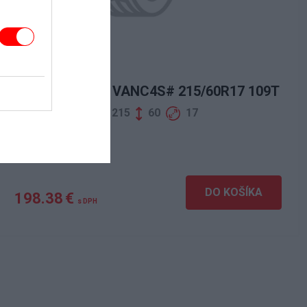
CONTINENTAL VANC4S# 215/60R17 109T
215
60
17
DO KOŠÍKA
198.38 €
s DPH