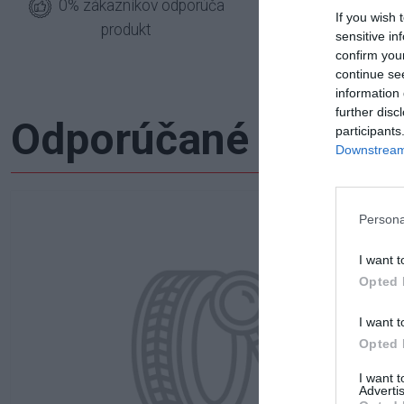
0% zákazníkov odporúča
1
If you wish 
produkt
sensitive in
confirm you
continue se
information 
further disc
Odporúčané produk
participants
Downstream 
Persona
I want t
Opted 
I want t
Opted 
I want 
Advertis