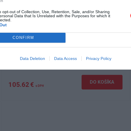
In
o opt-out of Collection, Use, Retention, Sale, and/or Sharing
ersonal Data that Is Unrelated with the Purposes for which it
lected.
Out
CONTINENTAL VANCOCONTACT 2
CONFIRM
175/70R14 95T
175
70
14
Data Deletion
Data Access
Privacy Policy
DO KOŠÍKA
105.62 €
s DPH