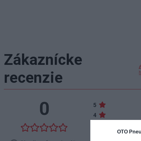
Zákaznícke
recenzie
0
5
4
3
OTO Pneu
2