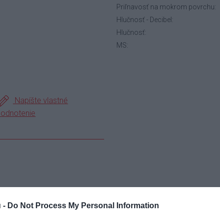
Priľnavosť na mokrom povrchu:
Hlučnosť - Decibel:
Hlučnosť:
MS:
Napíšte vlastné
hodnotenie
 -
Do Not Process My Personal Information