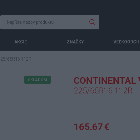
AKCIE
ZNAČKY
VEĽKOOBCH
25/65R16 112R
CONTINENTAL 
SKLADOM
225/65R16 112R
165.67 €